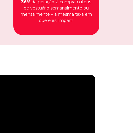
36%
da geração Z compram itens
de vestuário semanalmente ou
mensalmente – a mesma taxa em
que eles limpam