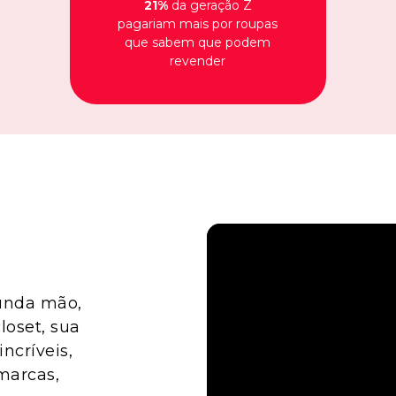
21%
da geração Z
pagariam mais por roupas
que sabem que podem
revender
unda mão,
loset, sua
incríveis,
marcas,