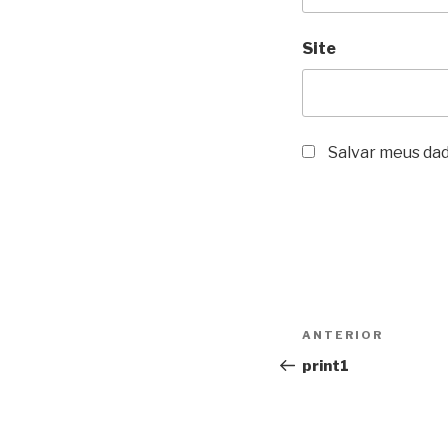
Site
Salvar meus da
Navegação
Post
ANTERIOR
de
anterior
print1
Post