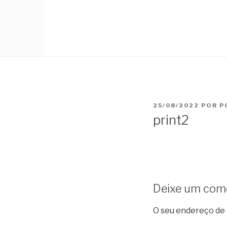
PUBLICADO
25/08/2022
POR
P
EM
print2
Deixe um com
O seu endereço de 